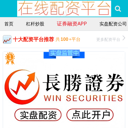
证券融资APP
首页
杠杆炒股
实盘配资公司
十大配资平台推荐
更多配资平台
共
100
+平台