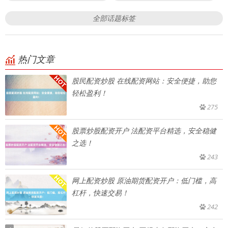
全部话题标签
热门文章
股民配资炒股 在线配资网站：安全便捷，助您
轻松盈利！
275
股票炒股配资开户 法配资平台精选，安全稳健
之选！
243
网上配资炒股 原油期货配资开户：低门槛，高
杠杆，快速交易！
242