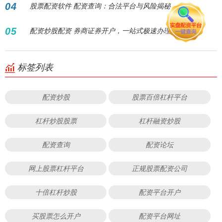
04
股票配资软件 配资查询：合法平台与风险揭秘
05
配资炒股配资 券商证券开户，一站式极速办理！
标签列表
配资炒股
股票百倍杠杆平台
杠杆炒股股票
杠杆融资炒股
配资查询
配资论坛
网上股票杠杆平台
正规股票配资公司
十倍杠杆炒股
配资平台开户
买股票怎么开户
配资平台网址