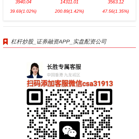
3940.04
14311.01
3563.12
39.69
(1.02%)
200.89
(1.42%)
47.56
(1.35%)
杠杆炒股_证券融资APP_实盘配资公司