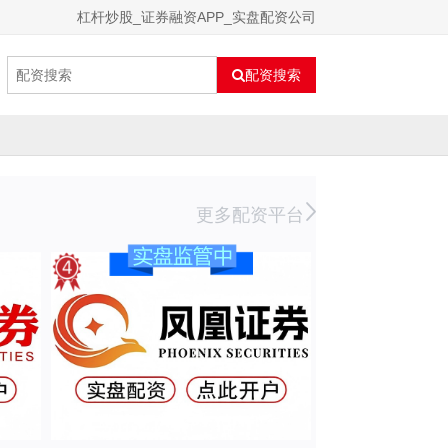
杠杆炒股_证券融资APP_实盘配资公司
配资搜索
更多配资平台