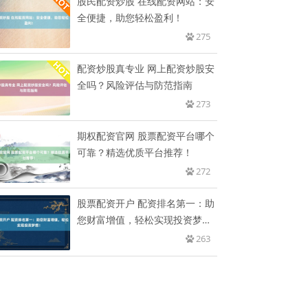
股民配资炒股 在线配资网站：安
全便捷，助您轻松盈利！
275
配资炒股真专业 网上配资炒股安
全吗？风险评估与防范指南
273
期权配资官网 股票配资平台哪个
可靠？精选优质平台推荐！
272
股票配资开户 配资排名第一：助
您财富增值，轻松实现投资梦
想！
263