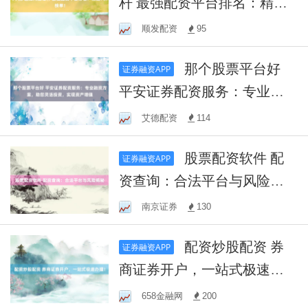
杆 最强配资平台排名：精选T
OP榜单！
顺发配资
95
那个股票平台好
证券融资APP
平安证券配资服务：专业融
资方案，助您灵活投资，实
艾德配资
114
现资产增值
股票配资软件 配
证券融资APP
资查询：合法平台与风险揭
秘
南京证券
130
配资炒股配资 券
证券融资APP
商证券开户，一站式极速办
理！
658金融网
200