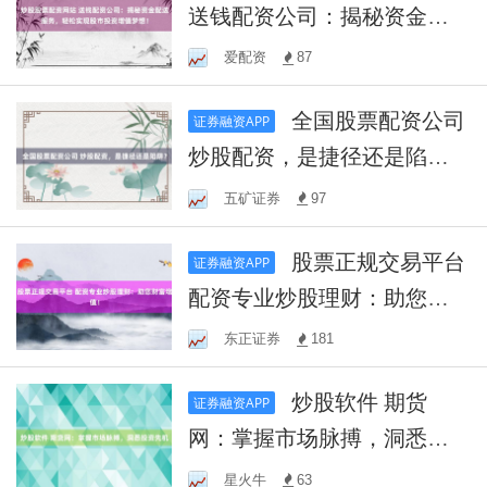
送钱配资公司：揭秘资金配
送服务，轻松实现股市投资
爱配资
87
增值梦想！
全国股票配资公司
证券融资APP
炒股配资，是捷径还是陷
阱？
五矿证券
97
股票正规交易平台
证券融资APP
配资专业炒股理财：助您财
富增值！
东正证券
181
炒股软件 期货
证券融资APP
网：掌握市场脉搏，洞悉投
资先机
星火牛
63