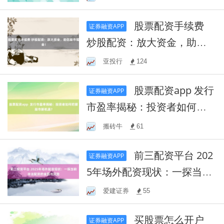
股票配资手续费
证券融资APP
炒股配资：放大资金，助您
股市掘金！
亚投行
124
股票配资app 发行
证券融资APP
市盈率揭秘：投资者如何把
握股市新机遇？
搬砖牛
61
前三配资平台 202
证券融资APP
5年场外配资现状：一探当前
非法配资的金额与风险
爱建证券
55
买股票怎么开户
证券融资APP