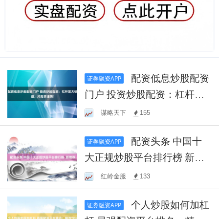
配资低息炒股配资
证券融资APP
门户 投资炒股配资：杠杆放
大收益，风险需谨慎！
谋略天下
155
配资头条 中国十
证券融资APP
大正规炒股平台排行榜 新推
荐
红岭金服
133
个人炒股如何加杠
证券融资APP