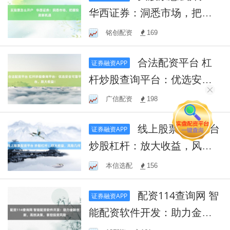
华西证券：洞悉市场，把握
投资新机遇
铭创配资
169
合法配资平台 杠
证券融资APP
杆炒股查询平台：优选安全
可靠平台，放大收益！
广信配资
198
线上股票配资平台
证券融资APP
炒股杠杆：放大收益，风险
几何？
本信选配
156
配资114查询网 智
证券融资APP
能配资软件开发：助力金融
创新，高效决策，掌控投资