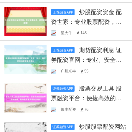
炒股配资资金 配
证券融资APP
资世家：专业股票配资，助
您财富增值！
星火牛
145
期货配资利息 证
证券融资APP
券配资官网：专业、安全、
高效的在线配资服务平台
广州米牛
55
股票交易工具 股
证券融资APP
票融资平台：便捷高效的资
金筹措新选择，助力投资者
银丰配资
76
实现财富增长
炒股股票配资网站
证券融资APP