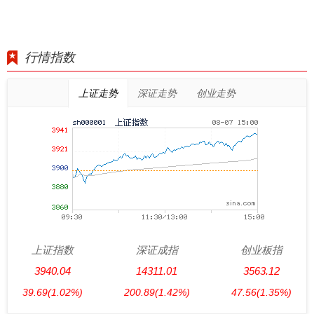
行情指数
上证走势
深证走势
创业走势
上证指数
深证成指
创业板指
3940.04
14311.01
3563.12
39.69
(1.02%)
200.89
(1.42%)
47.56
(1.35%)