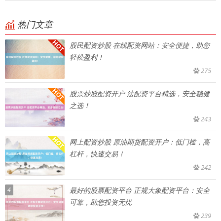
热门文章
股民配资炒股 在线配资网站：安全便捷，助您
轻松盈利！
275
股票炒股配资开户 法配资平台精选，安全稳健
之选！
243
网上配资炒股 原油期货配资开户：低门槛，高
杠杆，快速交易！
242
4
最好的股票配资平台 正规大象配资平台：安全
可靠，助您投资无忧
239